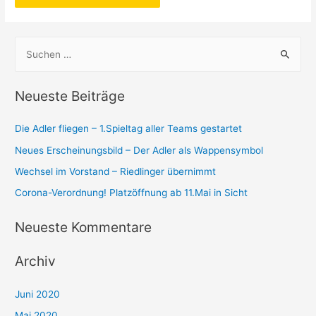
S
u
c
Neueste Beiträge
h
e
Die Adler fliegen – 1.Spieltag aller Teams gestartet
n
Neues Erscheinungsbild – Der Adler als Wappensymbol
n
Wechsel im Vorstand – Riedlinger übernimmt
a
Corona-Verordnung! Platzöffnung ab 11.Mai in Sicht
c
h
Neueste Kommentare
:
Archiv
Juni 2020
Mai 2020