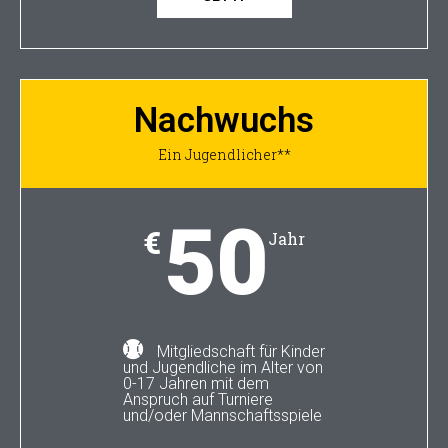
Nachwuchs
Ein Jugendlicher**
50
€
Jahr
Mitgliedschaft für Kinder
und Jugendliche im Alter von
0-17 Jahren mit dem
Anspruch auf Turniere
und/oder Mannschaftsspiele