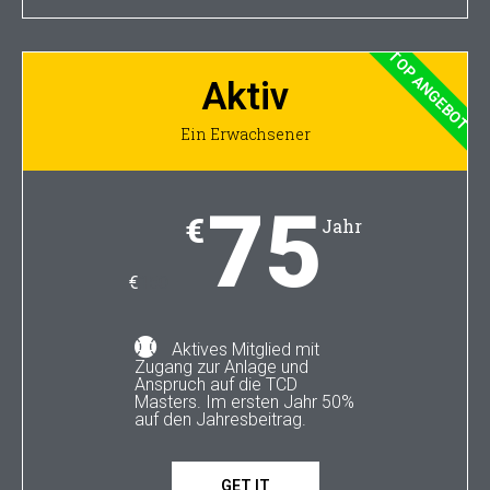
TOP ANGEBOT
Aktiv
Ein Erwachsener
75
€
Jahr
€
150
Aktives Mitglied mit
Zugang zur Anlage und
Anspruch auf die TCD
Masters. Im ersten Jahr 50%
auf den Jahresbeitrag.
GET IT