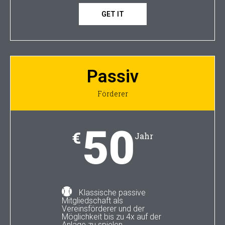
GET IT
Passiv
Förderer
50
€
Jahr
Klassische passive
Mitgliedschaft als
Vereinsförderer und der
Möglichkeit bis zu 4x auf der
Anlage zu spielen